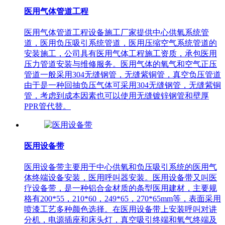
医用气体管道工程
医用气体管道工程设备施工厂家提供中心供氧系统管
道，医用负压吸引系统管道，医用压缩空气系统管道的
安装施工，公司具有医用气体工程施工资质，承包医用
压力管道安装与维修服务。医用气体的氧气和空气正压
管道一般采用304无缝钢管，无缝紫铜管，真空负压管道
由于是一种回抽负压气体可采用304无缝钢管，无缝紫铜
管，考虑到成本因素也可以使用无缝镀锌钢管和壁厚
PPR管代替。
医用设备带
医用设备带主要用于中心供氧和负压吸引系统的医用气
体终端设备安装，医用呼叫器安装。医用设备带又叫医
疗设备带，是一种铝合金材质的条型医用建材，主要规
格有200*55，210*60，249*65，270*65mm等，表面采用
喷漆工艺多种颜色选择。在医用设备带上安装呼叫对讲
分机，电源插座和床头灯，真空吸引终端和氧气终端及