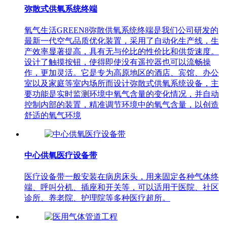
弥散式供氧系统终端
氧气生活GREEN8弥散供氧系统终端是我们公司研发的
最新一代空气品质优化装置，采用了自动化生产线，生
产效率显著提高，具有无与伦比的性价比和供货速度。
设计了触摸按钮，使得即使没有遥控器也可以流畅操
作，更加灵活。它是专为高原地区的酒店、宾馆、办公
室以及家庭等室内场所而设计弥散式供氧系统设备，主
要功能是实时监测环境中氧气含量的变化情况，并自动
控制内部的装置，精准调节环境中的氧气含量，以创造
舒适的氧气环境
中心供氧医疗设备带
医疗设备带一般安装在病房床头，用来固定各种气体终
端、呼叫分机、插座和开关等，可以适用于医院、社区
诊所、养老院、护理院等多种医疗超所。