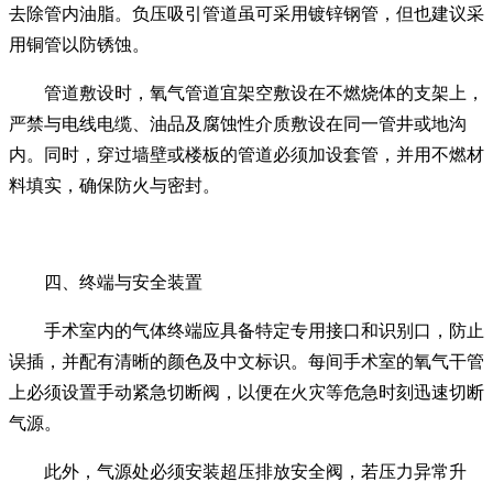
去除管内油脂。负压吸引管道虽可采用镀锌钢管，但也建议采
用铜管以防锈蚀。
管道敷设时，氧气管道宜架空敷设在不燃烧体的支架上，
严禁与电线电缆、油品及腐蚀性介质敷设在同一管井或地沟
内。同时，穿过墙壁或楼板的管道必须加设套管，并用不燃材
料填实，确保防火与密封。
四、终端与安全装置
手术室内的气体终端应具备特定专用接口和识别口，防止
误插，并配有清晰的颜色及中文标识。每间手术室的氧气干管
上必须设置手动紧急切断阀，以便在火灾等危急时刻迅速切断
气源。
此外，气源处必须安装超压排放安全阀，若压力异常升